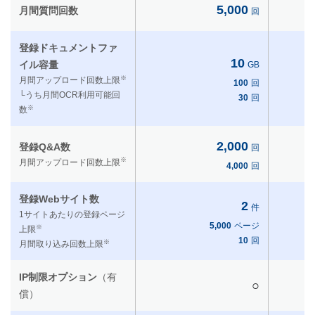
5,000
月間質問回数
回
登録ドキュメントファ
10
イル容量
GB
※
月間アップロード回数上限
100
回
└うち月間OCR利用可能回
30
回
※
数
2,000
登録Q&A数
回
※
月間アップロード回数上限
4,000
回
登録Webサイト数
2
件
1サイトあたりの登録ページ
5,000
ページ
※
上限
10
回
※
月間取り込み回数上限
IP制限オプション
（有
○
償）