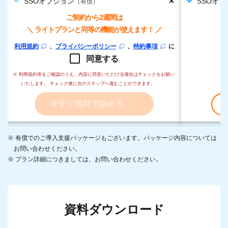
✕
SSOオプション
SSOオ
（有償）
ご契約から2週間は
＼ ライトプランと同等の機能が使えます！ ／
利用規約
、
プライバシーポリシー
、
特約事項
に
同意する
※ 利用規約等をご確認のうえ、内容に同意いただける場合はチェックをお願い
いたします。 チェック後に次のステップへ進むことができます。
今すぐ無料で始める
※ 有償でのご導入支援パッケージもございます。パッケージ内容については
お問い合わせください。
※ プラン詳細につきましては、お問い合わせください。
資料ダウンロード