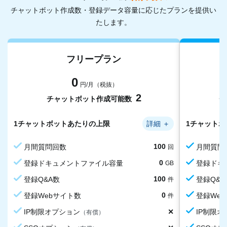
チャットボット作成数・登録データ容量に応じたプランを提供い
たします。
フリープラン
0
円/月（税抜）
2
チャットボット作成可能数
チ
1チャットボットあたりの上限
詳細
＋
1チャット
100
月間質問回数
月間質問
回
0
登録ドキュメントファイル容量
登録ドキ
GB
100
0
0
月間アップロード回数上限
└うち月間OCR利用可能回数
登録Q&A数
月間アッ
└うち月
登録Q&A
回
回
件
200
0
月間アップロード回数上限
登録Webサイト数
月間アッ
登録We
回
件
0
0
✕
1サイトあたりの登録ページ上限
月間取り込み回数上限
IP制限オプション
1サイト
月間取り
IP制限
ページ
回
（有償）