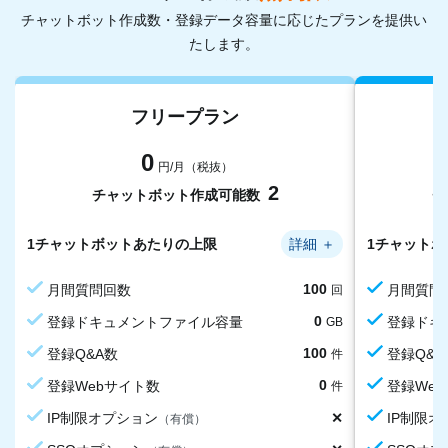
チャットボット作成数・登録データ容量に応じたプランを提供い
たします。
フリープラン
0
円/月（税抜）
2
チャットボット作成可能数
チ
1チャットボットあたりの上限
詳細
＋
1チャット
100
月間質問回数
月間質問
回
0
登録ドキュメントファイル容量
登録ドキ
GB
100
0
0
月間アップロード回数上限
└うち月間OCR利用可能回数
登録Q&A数
月間アッ
└うち月
登録Q&A
回
回
件
200
0
月間アップロード回数上限
登録Webサイト数
月間アッ
登録We
回
件
0
0
✕
1サイトあたりの登録ページ上限
月間取り込み回数上限
IP制限オプション
1サイト
月間取り
IP制限
ページ
回
（有償）