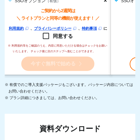
✕
SSOオプション
SSOオ
（有償）
ご契約から2週間は
＼ ライトプランと同等の機能が使えます！ ／
利用規約
、
プライバシーポリシー
、
特約事項
に
同意する
※ 利用規約等をご確認のうえ、内容に同意いただける場合はチェックをお願い
いたします。 チェック後に次のステップへ進むことができます。
今すぐ無料で始める
※ 有償でのご導入支援パッケージもございます。パッケージ内容については
お問い合わせください。
※ プラン詳細につきましては、お問い合わせください。
資料ダウンロード