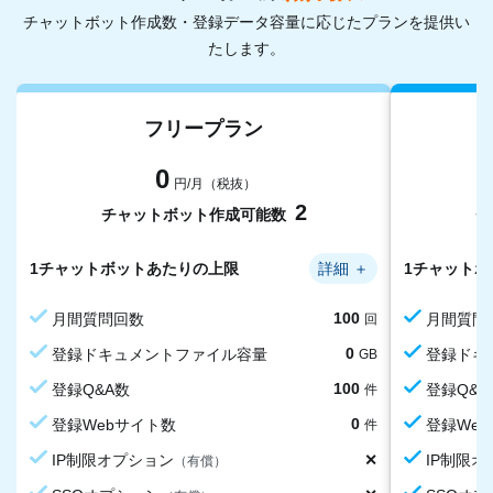
チャットボット作成数・登録データ容量に応じたプランを提供い
たします。
フリープラン
0
円/月（税抜）
2
チャットボット作成可能数
チ
1チャットボットあたりの上限
詳細
＋
1チャット
100
月間質問回数
月間質問
回
0
登録ドキュメントファイル容量
登録ドキ
GB
100
0
0
月間アップロード回数上限
└うち月間OCR利用可能回数
登録Q&A数
月間アッ
└うち月
登録Q&A
回
回
件
200
0
月間アップロード回数上限
登録Webサイト数
月間アッ
登録We
回
件
0
0
✕
1サイトあたりの登録ページ上限
月間取り込み回数上限
IP制限オプション
1サイト
月間取り
IP制限
ページ
回
（有償）