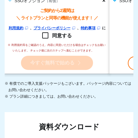
✕
SSOオプション
SSOオ
（有償）
ご契約から2週間は
＼ ライトプランと同等の機能が使えます！ ／
利用規約
、
プライバシーポリシー
、
特約事項
に
同意する
※ 利用規約等をご確認のうえ、内容に同意いただける場合はチェックをお願い
いたします。 チェック後に次のステップへ進むことができます。
今すぐ無料で始める
※ 有償でのご導入支援パッケージもございます。パッケージ内容については
お問い合わせください。
※ プラン詳細につきましては、お問い合わせください。
資料ダウンロード