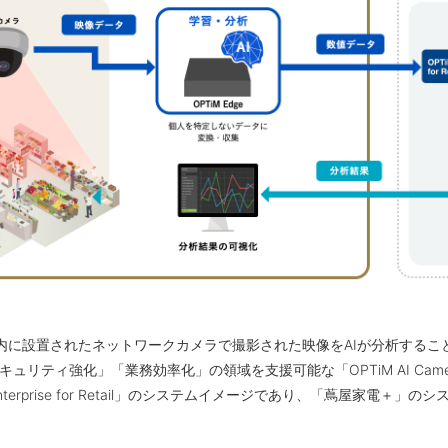
内に設置されたネットワークカメラで撮影された映像をAIが分析するこ
ティ強化」「業務効率化」の領域を支援可能な「OPTiM AI Camera 
a Enterprise for Retail」のシステムイメージであり、「蔦屋家