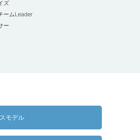
イズ
ムLeader
サー
スモデル