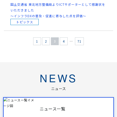
国土交通省 東北地方整備局よりICTサポーターとして感謝状を
いただきました
〜インフラDXの普及・促進に寄与した点を評価〜
トピックス
1
2
3
4
…
71
NEWS
ニュース
ニュース一覧