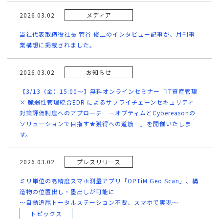
2026.03.02
メディア
当社代表取締役社長 菅谷 俊二のインタビュー記事が、月刊事
業構想に掲載されました。
2026.03.02
お知らせ
【3/13（金）15:00～】無料オンラインセミナー「IT資産管理
× 脆弱性管理統合EDR によるサプライチェーンセキュリティ
対策評価制度へのアプローチ ―オプティムとCybereasonの
ソリューションで目指す★獲得への道筋―」を開催いたしま
す。
2026.03.02
プレスリリース
ミリ単位の高精度スマホ測量アプリ「OPTiM Geo Scan」、構
造物の位置出し・墨出しが可能に
～自動追尾トータルステーション不要、スマホで実現～
トピックス