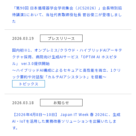
「第90回 日本循環器学会学術集会（JCS2026）」会長特別招
待講演1において、当社代表取締役社長 菅谷俊二が登壇しまし
た
2026.03.19
プレスリリース
国内初※1、オンプレミス/クラウド・ハイブリッドAIアーキテ
クチャ採用、病院向け生成AIサービス「OPTiM AI ホスピタ
ル」 ver.3.0提供開始
～ハイブリッドAI構成によるセキュアと高性能を両立、1クリ
ック要約や対話型「カルテAIアシスタント」を搭載～
トピックス
2026.03.18
お知らせ
【2026年4月8日～10日】 Japan IT Week 春 2026に、生成
AI・IoTを活用した業務改善ソリューションを出展いたしま
す。