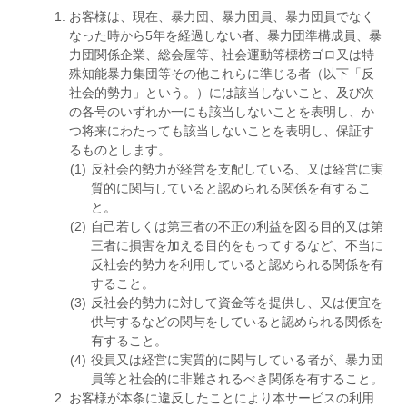
お客様は、現在、暴力団、暴力団員、暴力団員でなく
なった時から5年を経過しない者、暴力団準構成員、暴
力団関係企業、総会屋等、社会運動等標榜ゴロ又は特
殊知能暴力集団等その他これらに準じる者（以下「反
社会的勢力」という。）には該当しないこと、及び次
の各号のいずれか一にも該当しないことを表明し、か
つ将来にわたっても該当しないことを表明し、保証す
るものとします。
反社会的勢力が経営を支配している、又は経営に実
質的に関与していると認められる関係を有するこ
と。
自己若しくは第三者の不正の利益を図る目的又は第
三者に損害を加える目的をもってするなど、不当に
反社会的勢力を利用していると認められる関係を有
すること。
反社会的勢力に対して資金等を提供し、又は便宜を
供与するなどの関与をしていると認められる関係を
有すること。
役員又は経営に実質的に関与している者が、暴力団
員等と社会的に非難されるべき関係を有すること。
お客様が本条に違反したことにより本サービスの利用