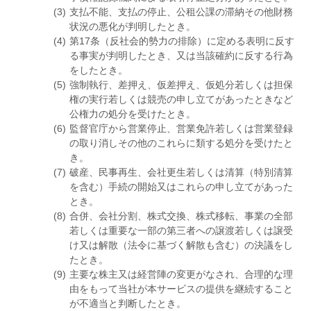
支払不能、支払の停止、公租公課の滞納その他財務
状況の悪化が判明したとき。
第17条（反社会的勢力の排除）に定める表明に反す
る事実が判明したとき、又は当該確約に反する行為
をしたとき。
強制執行、差押え、仮差押え、仮処分若しくは担保
権の実行若しくは競売の申し立てがあったときなど
公権力の処分を受けたとき。
監督官庁から営業停止、営業免許若しくは営業登録
の取り消しその他のこれらに類する処分を受けたと
き。
破産、民事再生、会社更生若しくは清算（特別清算
を含む）手続の開始又はこれらの申し立てがあった
とき。
合併、会社分割、株式交換、株式移転、事業の全部
若しくは重要な一部の第三者への譲渡若しくは譲受
け又は解散（法令に基づく解散も含む）の決議をし
たとき。
主要な株主又は経営陣の変更がなされ、合理的な理
由をもって当社が本サービスの提供を継続すること
が不適当と判断したとき。