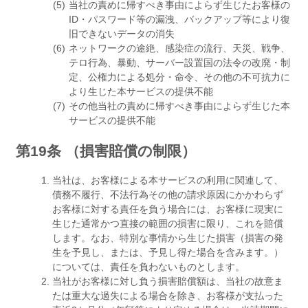
当社の責めに帰すべき事由によらず生じたお客様の
ID・パスワード等の漏洩、バックアップ等により復
旧できないデータの消失
ネットワークの途絶、感染症の流行、天災、戦争、
テロ行為、暴動、サーバー設置国の法令の改廃・制
定、公権力による処分・命令、その他の不可抗力に
より生じた本サービスの提供不能
その他当社の責めに帰すべき事由によらず生じた本
サービスの提供不能
第19条 （損害賠償の制限）
当社は、お客様による本サービスの利用に関連して、
債務不履行、不法行為その他の請求原因にかかわらず
お客様に対する責任を負う場合には、お客様に現実に
生じた通常かつ直接の範囲の損害に限り、これを賠償
します。なお、特別な事情から生じた損害（損害の発
生を予見し、または、予見し得た場合を含みます。）
については、責任を負わないものとします。
当社がお客様に対し負う損害賠償額は、当社の故意ま
たは重大な過失による場合を除き、お客様が支払った