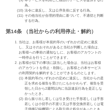
本サービスを利用した独自のサービスを提供する行
為。
法令に違反し、又は公序良俗に反する行為。
その他当社が合理的理由に基づいて、不適切と判断
する行為。
第14条 （当社からの利用停止・解約）
当社は、お客様が本規約等のいずれかの定めに違反
し、又はそのおそれがあると当社が判断した場合は、
お客様への事前の通知なしに、お客様のアカウントの
一時停止を行うことができます。
お客様が以下の事項に該当した場合は、当社はお客様
のアカウントを停止・削除し、お客様との本サービス
の利用契約を解約することができるものとします。
本規約等のいずれかの定めに違反し、当社からの是
正を求める催告を受けたにもかかわらず、催告を受
領した日から2週間以内に当該違反行為を是正しな
かったとき。
自ら振り出し若しくは引き受けた手形若しくは手形
若しくは小切手の不渡り又は手形交換所若しくは電
子債権記録機関による取引停止処分があったとき。