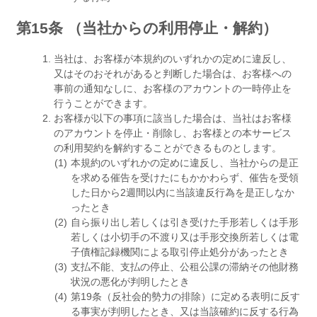
第15条 （当社からの利用停止・解約）
当社は、お客様が本規約のいずれかの定めに違反し、
又はそのおそれがあると判断した場合は、お客様への
事前の通知なしに、お客様のアカウントの一時停止を
行うことができます。
お客様が以下の事項に該当した場合は、当社はお客様
のアカウントを停止・削除し、お客様との本サービス
の利用契約を解約することができるものとします。
本規約のいずれかの定めに違反し、当社からの是正
を求める催告を受けたにもかかわらず、催告を受領
した日から2週間以内に当該違反行為を是正しなか
ったとき
自ら振り出し若しくは引き受けた手形若しくは手形
若しくは小切手の不渡り又は手形交換所若しくは電
子債権記録機関による取引停止処分があったとき
支払不能、支払の停止、公租公課の滞納その他財務
状況の悪化が判明したとき
第19条（反社会的勢力の排除）に定める表明に反す
る事実が判明したとき、又は当該確約に反する行為