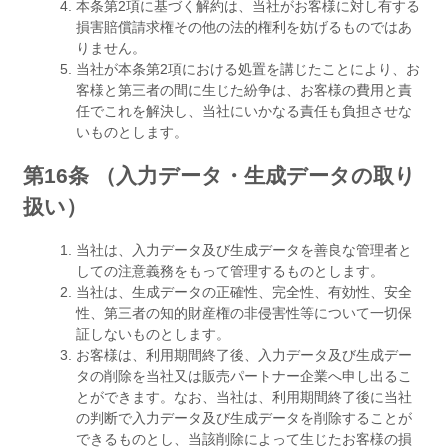
本条第2項に基づく解約は、当社がお客様に対し有する
損害賠償請求権その他の法的権利を妨げるものではあ
りません。
当社が本条第2項における処置を講じたことにより、お
客様と第三者の間に生じた紛争は、お客様の費用と責
任でこれを解決し、当社にいかなる責任も負担させな
いものとします。
第16条 （入力データ・生成データの取り
扱い）
当社は、入力データ及び生成データを善良な管理者と
しての注意義務をもって管理するものとします。
当社は、生成データの正確性、完全性、有効性、安全
性、第三者の知的財産権の非侵害性等について一切保
証しないものとします。
お客様は、利用期間終了後、入力データ及び生成デー
タの削除を当社又は販売パートナー企業へ申し出るこ
とができます。なお、当社は、利用期間終了後に当社
の判断で入力データ及び生成データを削除することが
できるものとし、当該削除によって生じたお客様の損