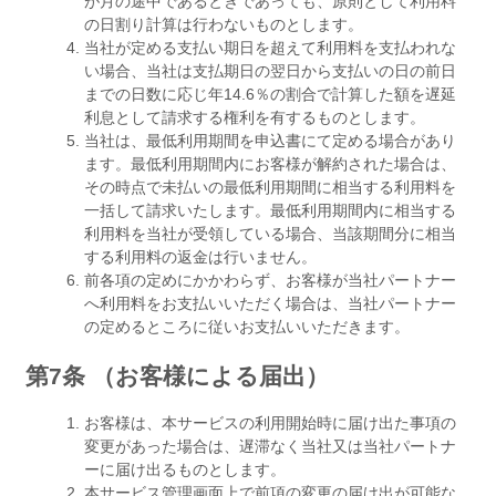
が月の途中であるときであっても、原則として利用料
の日割り計算は行わないものとします。
当社が定める支払い期日を超えて利用料を支払われな
い場合、当社は支払期日の翌日から支払いの日の前日
までの日数に応じ年14.6％の割合で計算した額を遅延
利息として請求する権利を有するものとします。
当社は、最低利用期間を申込書にて定める場合があり
ます。最低利用期間内にお客様が解約された場合は、
その時点で未払いの最低利用期間に相当する利用料を
一括して請求いたします。最低利用期間内に相当する
利用料を当社が受領している場合、当該期間分に相当
する利用料の返金は行いません。
前各項の定めにかかわらず、お客様が当社パートナー
へ利用料をお支払いいただく場合は、当社パートナー
の定めるところに従いお支払いいただきます。
第7条 （お客様による届出）
お客様は、本サービスの利用開始時に届け出た事項の
変更があった場合は、遅滞なく当社又は当社パートナ
ーに届け出るものとします。
本サービス管理画面上で前項の変更の届け出が可能な