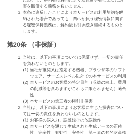
害を賠償する義務を負いません。
本条に違反したことにより本サービスの利用契約を解
約された場合であっても、自己が負う秘密情報に関す
る秘密保持義務は、解約後も引き続き継続するものと
します。
第20条 （非保証）
当社は、以下の事項については保証せず、一切の責任
を負わないものとします。
当社が推奨又は指定する機器、ブラウザ等のソフト
ウェア、サービスレベル以外での本サービスの利用
本サービスのお客様の特定目的（収益の向上、費用
の削減等を含みますがこれらに限られません）適合
性
本サービスの第三者の権利非侵害
当社は、以下の事項によりお客様に生じた損害につい
ては一切の責任を負わないものとします。
お客様の誤入力、誤登録その他誤操作
本サービスを通じて生成された生成データの正確
性、完全性、有効性、安全性、第三者の知的財産権