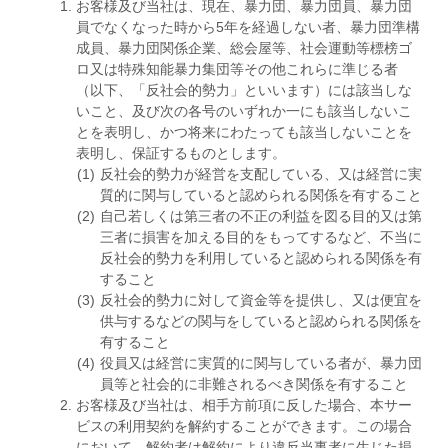
お客様及び当社は、現在、暴力団、暴力団員、暴力団
員でなくなった時から5年を経過しない者、暴力団準構
成員、暴力団関係企業、総会屋等、社会運動等標榜ゴ
ロ又は特殊知能暴力集団等その他これらに準じる者
（以下、「反社会的勢力」といいます）には該当しな
いこと、及び次の各号のいずれか一にも該当しないこ
とを表明し、かつ将来にわたっても該当しないことを
表明し、保証するものとします。
反社会的勢力が経営を支配している、又は経営に実
質的に関与していると認められる関係を有すること
自己若しくは第三者の不正の利益を図る目的又は第
三者に損害を加える目的をもってするなど、不当に
反社会的勢力を利用していると認められる関係を有
すること
反社会的勢力に対して資金等を提供し、又は便宜を
供与するなどの関与をしていると認められる関係を
有すること
役員又は経営に実質的に関与している者が、暴力団
員等と社会的に非難されるべき関係を有すること
お客様及び当社は、相手方前項に反した場合、本サー
ビスの利用契約を解約することができます。この場合
において、解約者は解約により違反当事者に生じた損