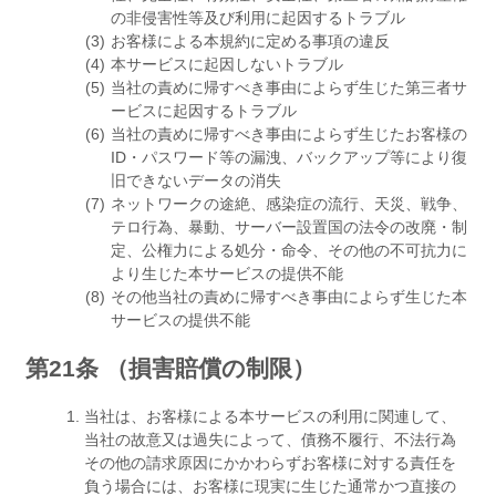
の非侵害性等及び利用に起因するトラブル
お客様による本規約に定める事項の違反
本サービスに起因しないトラブル
当社の責めに帰すべき事由によらず生じた第三者サ
ービスに起因するトラブル
当社の責めに帰すべき事由によらず生じたお客様の
ID・パスワード等の漏洩、バックアップ等により復
旧できないデータの消失
ネットワークの途絶、感染症の流行、天災、戦争、
テロ行為、暴動、サーバー設置国の法令の改廃・制
定、公権力による処分・命令、その他の不可抗力に
より生じた本サービスの提供不能
その他当社の責めに帰すべき事由によらず生じた本
サービスの提供不能
第21条 （損害賠償の制限）
当社は、お客様による本サービスの利用に関連して、
当社の故意又は過失によって、債務不履行、不法行為
その他の請求原因にかかわらずお客様に対する責任を
負う場合には、お客様に現実に生じた通常かつ直接の