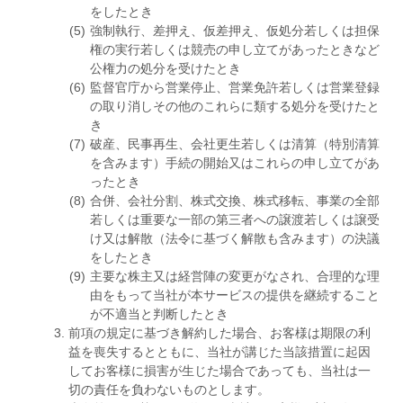
をしたとき
強制執行、差押え、仮差押え、仮処分若しくは担保
権の実行若しくは競売の申し立てがあったときなど
公権力の処分を受けたとき
監督官庁から営業停止、営業免許若しくは営業登録
の取り消しその他のこれらに類する処分を受けたと
き
破産、民事再生、会社更生若しくは清算（特別清算
を含みます）手続の開始又はこれらの申し立てがあ
ったとき
合併、会社分割、株式交換、株式移転、事業の全部
若しくは重要な一部の第三者への譲渡若しくは譲受
け又は解散（法令に基づく解散も含みます）の決議
をしたとき
主要な株主又は経営陣の変更がなされ、合理的な理
由をもって当社が本サービスの提供を継続すること
が不適当と判断したとき
前項の規定に基づき解約した場合、お客様は期限の利
益を喪失するとともに、当社が講じた当該措置に起因
してお客様に損害が生じた場合であっても、当社は一
切の責任を負わないものとします。