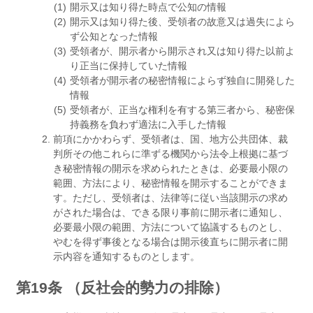
開示又は知り得た時点で公知の情報
開示又は知り得た後、受領者の故意又は過失によら
ず公知となった情報
受領者が、開示者から開示され又は知り得た以前よ
り正当に保持していた情報
受領者が開示者の秘密情報によらず独自に開発した
情報
受領者が、正当な権利を有する第三者から、秘密保
持義務を負わず適法に入手した情報
前項にかかわらず、受領者は、国、地方公共団体、裁
判所その他これらに準ずる機関から法令上根拠に基づ
き秘密情報の開示を求められたときは、必要最小限の
範囲、方法により、秘密情報を開示することができま
す。ただし、受領者は、法律等に従い当該開示の求め
がされた場合は、できる限り事前に開示者に通知し、
必要最小限の範囲、方法について協議するものとし、
やむを得ず事後となる場合は開示後直ちに開示者に開
示内容を通知するものとします。
第19条 （反社会的勢力の排除）