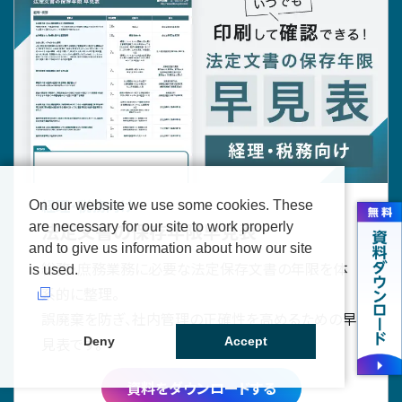
経理・税務向け
On our website we use some cookies. These
are necessary for our site to work properly
法定文書の保存年限早見表
and to give us information about how our site
総務・庶務業務に必要な法定保存文書の年限を体
is used.
系的に整理。
誤廃棄を防ぎ、社内管理の正確性を高めるための早
Deny
Accept
見表です。
資料をダウンロードする