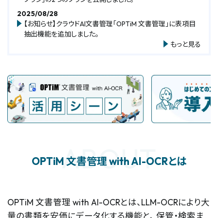
2025/08/28
【お知らせ】クラウドAI文書管理「OPTiM 文書管理」に表項目
抽出機能を追加しました。
もっと見る
ABOUT
OPTiM 文書管理 with AI-OCRとは
OPTiM 文書管理 with AI-OCRとは、LLM-OCRにより大
量の書類を安価にデータ化する機能と、
保管・検索ま