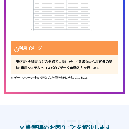
利用イメージ
申込書・明細書などの業務で大量に発生する書類から
お客様の基
幹・専用システムへコスパ良くデータ自動入力
を行います
※ データストレージ・全文検索など保管関連機能は提供いたしません
SOLUTION
文書管理のお困りごとを解決します