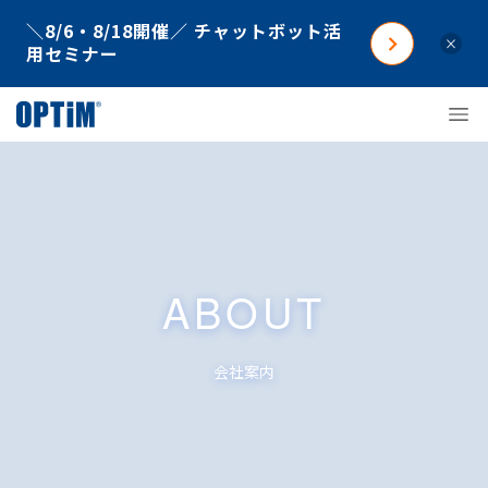
＼8/6・8/18開催／ チャットボット活
×
用セミナー
ABOUT
会社案内