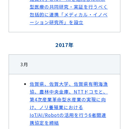
型医療の共同研究・実証を行うべく
包括的に連携「メディカル・イノベ
ーション研究所」を設立
2017年
3月
佐賀県、佐賀大学、佐賀県有明海漁
協、農林中央金庫、NTTドコモと、
第4次産業革命型水産業の実現に向
け、ノリ養殖業における
IoT/AI/Robotの活用を行う6者間連
携協定を締結