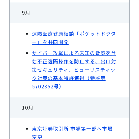
9月
遠隔医療健康相談「ポケットドクタ
ー」を共同開発
サイバー攻撃による未知の脅威を含
む不正遠隔操作を防止する、出口対
策セキュリティ、ヒューリスティッ
ク対策の基本特許獲得（特許第
5702352号）
10月
東京証券取引所 市場第一部へ市場
変更