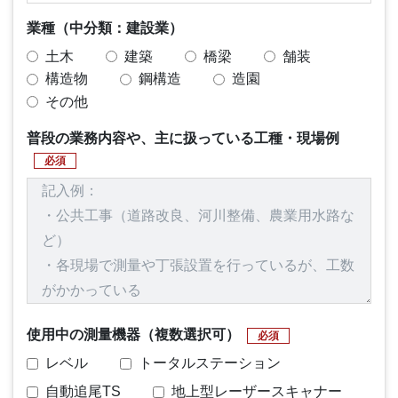
業種（中分類：建設業）
土木
建築
橋梁
舗装
構造物
鋼構造
造園
その他
普段の業務内容や、主に扱っている工種・現場例
必須
使用中の測量機器（複数選択可）
必須
レベル
トータルステーション
自動追尾TS
地上型レーザースキャナー