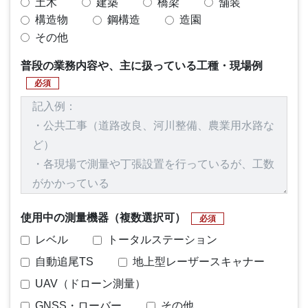
土木
建築
橋梁
舗装
構造物
鋼構造
造園
その他
普段の業務内容や、主に扱っている工種・現場例
必須
使用中の測量機器（複数選択可）
必須
レベル
トータルステーション
自動追尾TS
地上型レーザースキャナー
UAV（ドローン測量）
GNSS・ローバー
その他