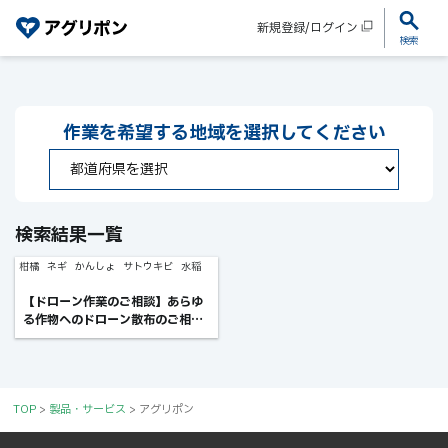
新規登録/ログイン
検索
作業を希望する
地域を選択してください
検索結果一覧
柑橘
ネギ
かんしょ
サトウキビ
水稲
【ドローン作業のご相談】あらゆ
る作物へのドローン散布のご相
談！ex.産地への防除立上など
TOP
>
製品・サービス
>
アグリポン